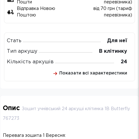
Пошти
перевізника)
Відправка Новою
від 70 грн (тариф
Поштою
перевізника)
Стать
Для неї
Тип аркушу
В клітинку
Кількість аркушів
24
Показати всі характеристики
Опис
Зошит учнівський 24 аркуші клітинка 1B Butterfly
767273
Перевага зошита 1 Вересня: