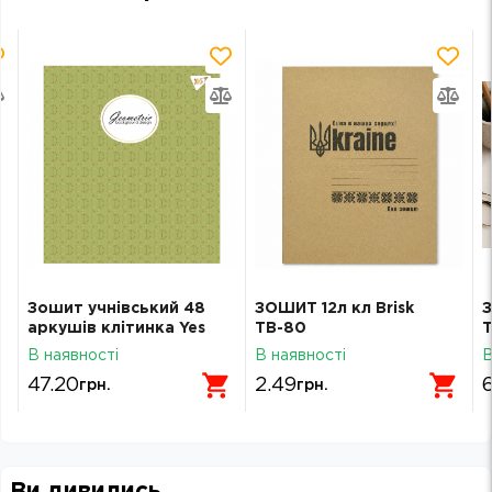
Зошит учнівський 48
ЗОШИТ 12л кл Brisk
З
аркушів клітинка Yes
ТВ-80
Т
Преміум Geometric
В наявності
В наявності
В
766876
47.20
2.49
грн.
грн.