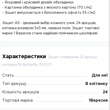
- Яскравий і красивий дизайн обкладинки.
- Картонна обкладинка з якісного картону 170 г/м2.
- Зошит випускається з білосніжного офсету 55 г/м2.
Зошит А5 - ідеальний вибір кожного учня. 24 аркушів,
клітинка розміром 5х5 мм, червоні поля. Зошит торгової
марки 1 Вересня стане надійним помічником школяреві.
Характеристики
Зошит учнівський 24 аркуші
клітинка 1B Butterfly 767273
Стать
Для неї
Тип аркушу
В клітинку
Кількість аркушів
24
Торгова марка
1Вересня