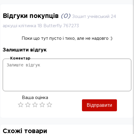
Відгуки покупців
(
0
)
Зошит учнівський 24
аркуші клітинка 1B Butterfly 767273
Поки що тут пусто і тихо, але не надовго :)
Залишити відгук
Коментар
Ваша оцінка
Відправити
Empty
0.5 Stars
1 Star
1.5 Stars
2 Stars
2.5 Stars
3 Stars
3.5 Stars
4 Stars
4.5 Stars
5 Stars
Схожі товари