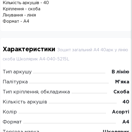
Кількість аркушів - 40
Кріплення - скоба
Лінування - лінія
Формат - A4
Характеристики
Зошит загальний А4 40арк у лінію
скоба Школярик A4-040-5215L
Тип аркушу
В лінію
Палітурка
М'яка
Тип кріплення, обкладинка
Скоба
Кількість аркушів
40
Колір
Асорті
Формат
А4