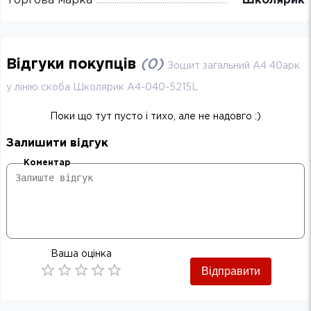
Торгова марка
Школярик
Відгуки покупців
(
0
)
Зошит загальний А4 40арк
у лінію скоба Школярик A4-040-5215L
Поки що тут пусто і тихо, але не надовго :)
Залишити відгук
Коментар
Ваша оцінка
Відправити
Empty
0.5 Stars
1 Star
1.5 Stars
2 Stars
2.5 Stars
3 Stars
3.5 Stars
4 Stars
4.5 Stars
5 Stars