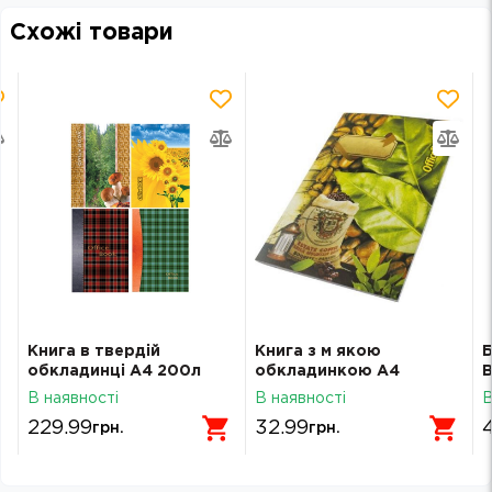
Схожі товари
Книга в твердій
Книга з м якою
Б
обкладинці А4 200л
обкладинкою А4
B
Фолдер
48арк.лінія Фолдер
В наявності
В наявності
В
229.99
32.99
грн.
грн.