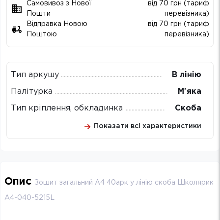
Самовивоз з Нової
від 70 грн (тариф
Пошти
перевізника)
Відправка Новою
від 70 грн (тариф
Поштою
перевізника)
Тип аркушу
В лінію
Палітурка
М'яка
Тип кріплення, обкладинка
Скоба
Показати всі характеристики
Опис
Зошит загальний А4 40арк у лінію скоба Школярик
A4-040-5215L