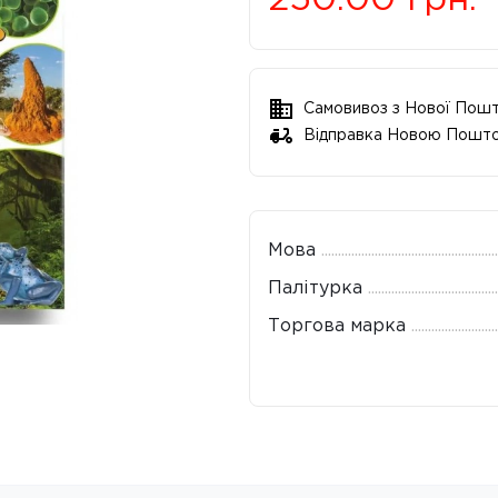
250.00
грн.
Самовивоз з Нової Пош
Відправка Новою Пошт
Мова
Палітурка
Торгова марка