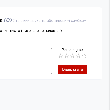
ів
(
0
)
Хто з ким дружить, або дивовижі симбіозу
 тут пусто і тихо, але не надовго :)
Ваша оцінка
Empty
0.5 Stars
1 Star
1.5 Stars
2 Stars
2.5 Stars
3 Stars
3.5 Stars
4 Stars
4.5 Stars
5 Stars
Відправити