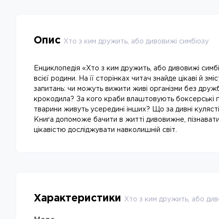
Опис
Хто з ким дружить, або дивовижі симбіозу
Енциклопедія «Хто з ким дружить, або дивовижі симб
всієї родини. На її сторінках читач знайде цікаві й зміс
запитань: чи можуть вижити живі організми без друж
крокодила? За кого краби влаштовують боксерські п
тварини живуть усередині інших? Що за дивні кулясті
Книга допоможе бачити в житті дивовижне, пізнават
цікавістю досліджувати навколишній світ.
Характеристики
Хто з ким дружить, або див