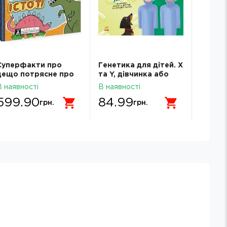
Суперфакти про
Генетика для дітей. X
Енцикл
дещо потрясне про
та Y, дівчинка або
дошкіл
динозаврів та інших
хлопчик?
В наявності
В наявності
В наявн
доісторичних істот
599.90
84.99
94.
грн.
грн.