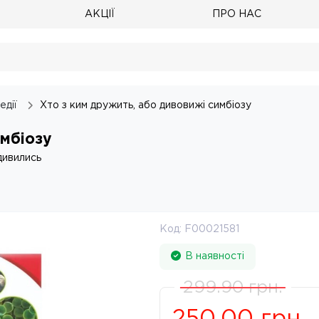
АКЦІЇ
ПРО НАС
едії
Хто з ким дружить, або дивовижі симбіозу
имбіозу
дивились
Код:
F00021581
В наявності
299.90
грн.