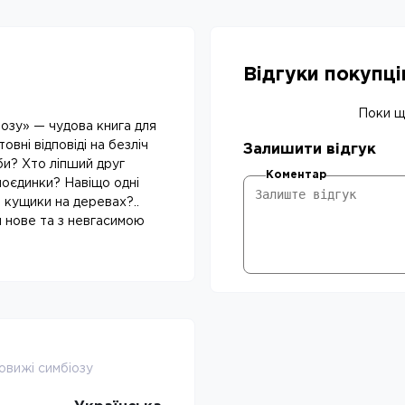
Відгуки покупц
Поки що
іозу» — чудова книга для
товні відповіді на безліч
Залишити відгук
би? Хто ліпший друг
Коментар
оєдинки? Навіщо одні
 кущики на деревах?..
и нове та з невгасимою
овижі симбіозу