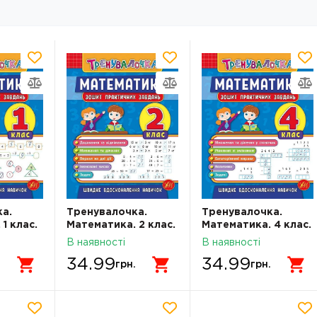
а.
Тренувалочка.
Тренувалочка.
1 клас.
Математика. 2 клас.
Математика. 4 клас.
тичних
Зошит практичних
Зошит практичних
В наявності
В наявності
завдань
завдань
34.99
34.99
.
грн.
грн.