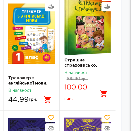
Страшне
страховисько.
Лариса Ніцой
В наявності
Тренажер з
109.90
грн.
англійської мови.
100.00
НУШ 1 клас
В наявності
44.99
грн.
грн.