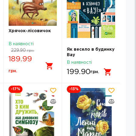
Хрячок-лісовичок
В наявності
Як весело в будинку
229.90
грн.
Вау
189.99
В наявності
199.90
грн.
грн.
-17
%
-13
%