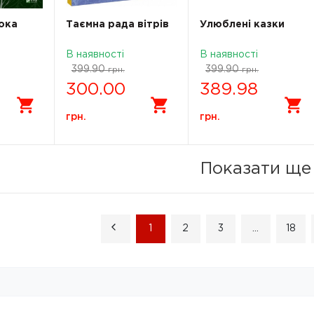
сока
Таємна рада вітрів
Улюблені казки
В наявності
В наявності
399.90
399.90
грн.
грн.
300.00
389.98
грн.
грн.
Показати ще
1
2
3
...
18