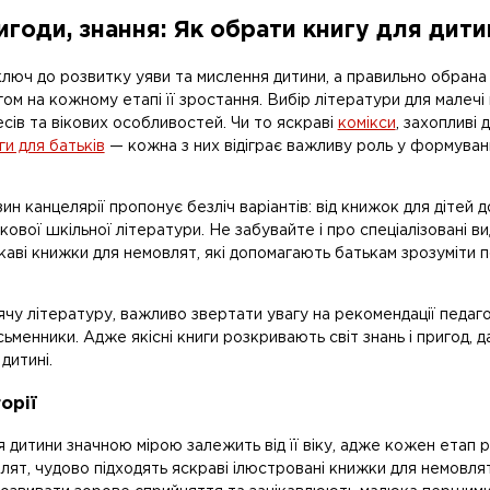
игоди, знання: Як обрати книгу для дити
люч до розвитку уяви та мислення дитини, а правильно обрана 
ом на кожному етапі її зростання. Вибір літератури для малеч
есів та вікових особливостей. Чи то яскраві
комікси
, захопливі
д
ги для батьків
— кожна з них відіграє важливу роль у формуван
зин канцелярії
пропонує безліч варіантів: від книжок
для дітей 
зкової
шкільної літератури
. Не забувайте і про спеціалізовані в
каві
книжки для немовлят
, які допомагають батькам зрозуміти 
ячу літературу
, важливо звертати увагу на рекомендації педагог
исьменники
. Адже якісні книги розкривають світ знань і пригод, 
дитині.
орії
я дитини значною мірою залежить від її віку, адже кожен етап
ят, чудово підходять яскраві ілюстровані
книжки для немовля