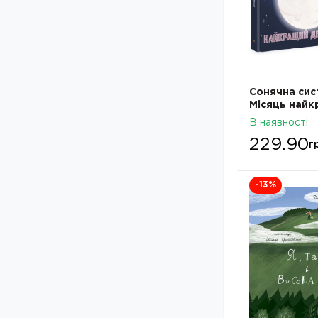
Анастасія Диво-Юдіна
(
1
)
Анастасія Диво-Юдіна
Дитяча література: Автор -
Ангеліна Журба
(
1
)
Ангеліна Журба
Дитяча література: Автор -
Андрій Кокотюха
(
4
)
Андрій Кокотюха
Дитяча література: Автор -
Анна Казаліс
(
3
)
Анна Казаліс
Дитяча література: Автор -
Сонячна сис
Анна Ланґ
(
1
)
Анна Ланґ
Місяць най
Дитяча література: Автор -
друг Землі
Анналіза Лей
(
3
)
В наявності
Анналіза Лей
Дитяча література: Автор -
229.90
г
Аня Хромова
(
1
)
Аня Хромова
Дитяча література: Автор - А.
А. Ф. Стедмен
(
1
)
Ф. Стедмен
-13
%
Дитяча література: Автор -
Бенедикт Міроу
(
2
)
Бенедикт Міроу
Дитяча література: Автор -
Бен Міллер
(
1
)
Бен Міллер
Дитяча література: Автор -
Бернард Корнвелл
(
1
)
Бернард Корнвелл
Дитяча література: Автор -
Білл Віллінгхем
(
1
)
Білл Віллінгхем
Дитяча література: Автор -
Боначе
(
1
)
Боначе
Дитяча література: Автор -
Бонні Макберд
(
1
)