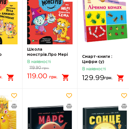
Школа
о
монстрів.Про Мері
Смарт-книги :
іта та
та кошлатого Сема
В наявності
Цифри (у)
119.90
грн.
В наявності
119.00
129.99
н.
грн.
грн.