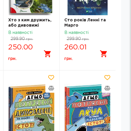
Хто з ким дружить,
Сто років Ленні та
або дивовижі
Марго
симбіозу
В наявності
В наявності
299.90
299.90
грн.
грн.
250.00
260.01
грн.
грн.