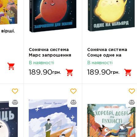
вірші.
й
Сонячна система
Сонячна система
Марс запрошення
Сонце одне на
для землян
мільярд
В наявності
В наявності
189.90
189.90
грн.
грн.