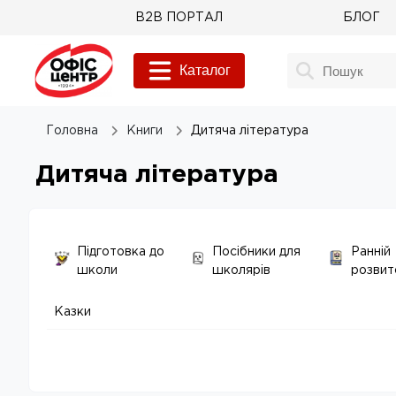
B2B ПОРТАЛ
БЛОГ
Каталог
Головна
Книги
Дитяча література
Дитяча література
Підготовка до
Посібники для
Ранній
школи
школярів
розвит
Казки