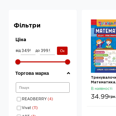
Фільтри
Ціна
Ок
від
до
Торгова марка
Тренувалочк
Математика. 
Зошит прак
В наявності
завдань
34.99
Дитяча література: Торгова
грн
READBERRY
(
4
)
марка - READBERRY
Дитяча література: Торгова
Vivat
(
11
)
марка - Vivat
Дитяча література: Торгова