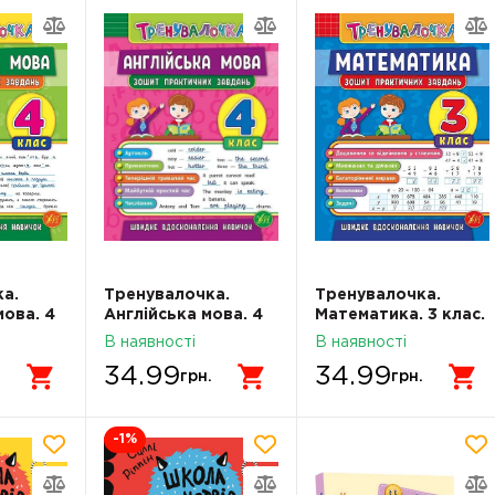
а.
Тренувалочка.
Тренувалочка.
мова. 4
Англійська мова. 4
Математика. 3 клас.
клас. Зошит
Зошит практичних
В наявності
В наявності
завдань
практичних завдань
завдань
34.99
34.99
.
грн.
грн.
-1
%