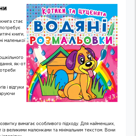
ни
книга стає
і потребує
итячі книги
,
ні маленької
дошкільного
идання, як-от
потреби
ів і відгуки
даруючи
 розвитку вимагає особливого підходу. Для найменших,
т
із великими малюнками та мінімальним текстом. Вони