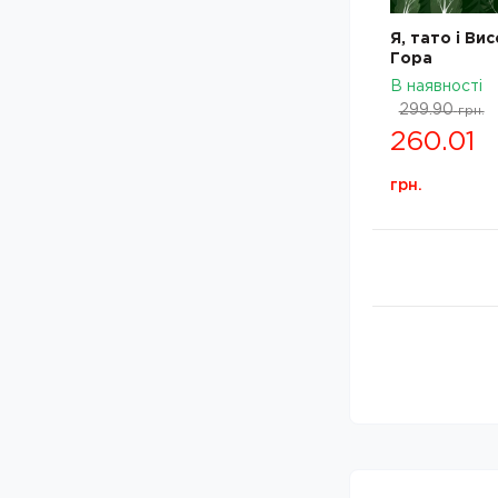
Бонні Макберд
Дитяча література: Автор -
Брайоні Мей Сміт
(
1
)
Я, тато і Ви
Брайоні Мей Сміт
Дитяча література: Автор -
Гора
Брати Грімм
(
2
)
Брати Грімм
В наявності
Дитяча література: Автор -
Браян Фрескі
(
3
)
299.90
грн.
Браян Фрескі
Дитяча література: Автор -
260.01
Брі Ґалбрейт
(
1
)
Брі Ґалбрейт
Дитяча література: Автор -
Валентина Захабура
(
1
)
грн.
Валентина Захабура
Дитяча література: Автор -
Валерій і Наталя
(
1
)
Валерій і Наталя Лапікури
Лапікури
Дитяча література: Автор -
Василь
(
3
)
Василь Сухомлинський
Сухомлинський
Дитяча література: Автор -
Василь Федієнко
(
1
)
Василь Федієнко
Дитяча література: Автор -
Веронік Коши
(
1
)
Веронік Коши
Дитяча література: Автор -
Видавництво Віват
(
5
)
Видавництво Віват
Дитяча література: Автор -
Видавництво
(
11
)
Видавництво Кристалбук
Кристалбук