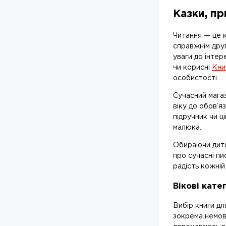
Дитяча література: Автор -
Видавництво
(
1
)
Казки, пр
Видавництво Промінець
Промінець
Дитяча література: Автор -
Видавництво Ранок
(
7
)
Читання — це к
Видавництво Ранок
справжнім друг
Дитяча література: Автор -
Видавництво Старого
(
1
)
уваги до інтер
Видавництво Старого Лева
Лева
чи корисні
Кни
Дитяча література: Автор -
особистості.
Видавництво Талант
(
1
)
Видавництво Талант
Дитяча література: Автор -
Сучасний
мага
Вікторія Амеліна
(
1
)
Вікторія Амеліна
віку
до обов’я
Дитяча література: Автор -
Вікторія Івер
(
1
)
підручник
чи ці
Вікторія Івер
Дитяча література: Автор -
малюка.
Вікторія Шваб
(
1
)
Вікторія Шваб
Дитяча література: Автор -
Обираючи
дит
Віктор Корягін
(
5
)
Віктор Корягін
про
сучасні п
Дитяча література: Автор -
Вімпі Стів
(
2
)
радість кожній 
Вімпі Стів
Дитяча література: Автор -
В.М. Новікова
(
2
)
Вікові катег
В.М. Новікова
Дитяча література: Автор -
Володимир Аренєв
(
1
)
Володимир Аренєв
Вибір книги дл
Дитяча література: Автор -
Володимир Верховень
(
1
)
зокрема немовл
Володимир Верховень