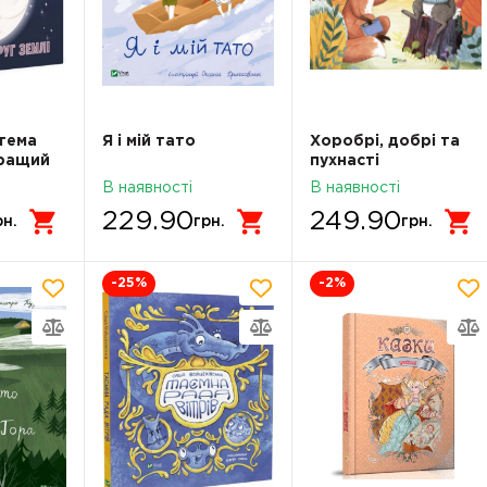
тема
Я і мій тато
Хоробрі, добрі та
кращий
пухнасті
В наявності
В наявності
229.90
249.90
рн.
грн.
грн.
-25
%
-2
%