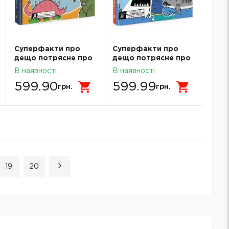
Суперфакти про
Суперфакти про
дещо потрясне про
дещо потрясне про
динозаврів та інших
акул та інших
В наявності
В наявності
доісторичних істот
підводних істот
599.90
599.99
грн.
грн.
19
20