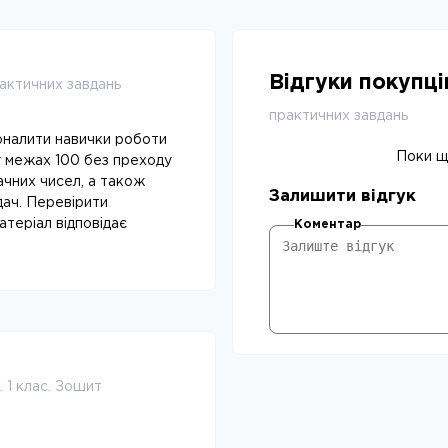
Відгуки покупц
актичних завдань
практичних завдань
оналити навички роботи
Поки що
 у межах 100 без преходу
ачних чисел, а також
Залишити відгук
дач. Перевірити
атеріал відповідає
Коментар
 1 клас. Зошит