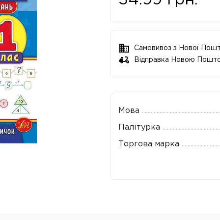
34.99
грн.
Самовивоз з Нової Пош
Відправка Новою Пошт
Мова
Палітурка
Торгова марка