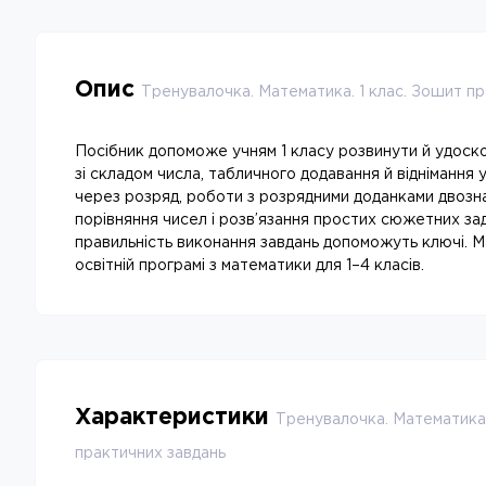
Опис
Тренувалочка. Математика. 1 клас. Зошит пр
Посібник допоможе учням 1 класу розвинути й удоск
зі складом числа, табличного додавання й віднімання
через розряд, роботи з розрядними доданками двозн
порівняння чисел і розв’язання простих сюжетних за
правильність виконання завдань допоможуть ключі. М
освітній програмі з математики для 1–4 класів.
Характеристики
Тренувалочка. Математика.
практичних завдань