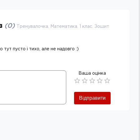
ів
(
0
)
Тренувалочка. Математика. 1 клас. Зошит
 тут пусто і тихо, але не надовго :)
Ваша оцінка
Empty
0.5 Stars
1 Star
1.5 Stars
2 Stars
2.5 Stars
3 Stars
3.5 Stars
4 Stars
4.5 Stars
5 Stars
Відправити