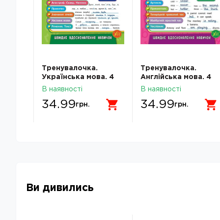
Тренувалочка.
Тренувалочка.
а. 3
Українська мова. 4
Англійська мова. 4
клас. Зошит
клас. Зошит
В наявності
В наявності
вдань
практичних завдань
практичних завдань
34.99
34.99
грн.
грн.
Ви дивились