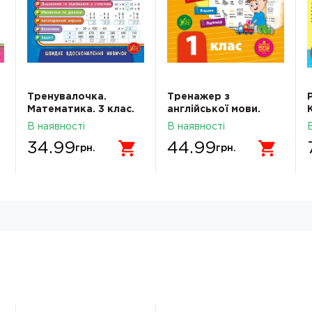
Тренувалочка.
Тренажер з
Математика. 3 клас.
англійської мови.
Зошит практичних
НУШ 1 клас
В наявності
В наявності
завдань
34.99
44.99
грн.
грн.