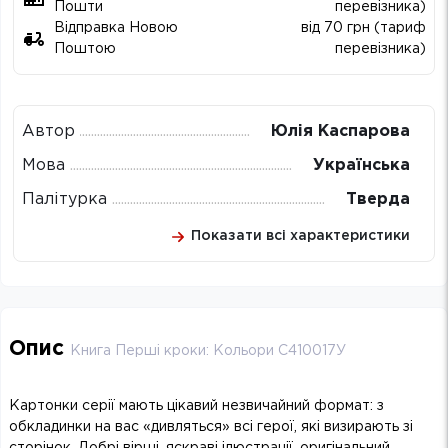
Пошти
перевізника)
Відправка Новою
від 70 грн (тариф
Поштою
перевізника)
Автор
Юлія Каспарова
Мова
Українська
Палітурка
Тверда
Показати всі характеристики
Опис
Книга Перші кроки: Кольори С410017У
Картонки серії мають цікавий незвичайний формат: з
обкладинки на вас «дивляться» всі герої, які визирають зі
сторінок. Добрі вірші, яскраві ілюстрації, оригінальний