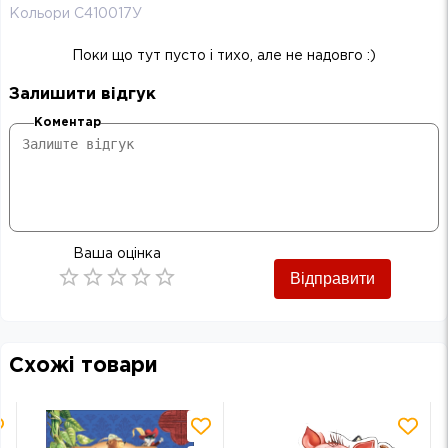
Кольори С410017У
Поки що тут пусто і тихо, але не надовго :)
Залишити відгук
Коментар
Ваша оцінка
Відправити
Empty
0.5 Stars
1 Star
1.5 Stars
2 Stars
2.5 Stars
3 Stars
3.5 Stars
4 Stars
4.5 Stars
5 Stars
Схожі товари