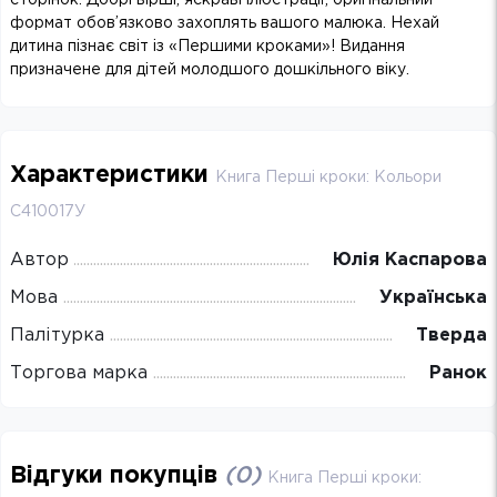
формат обов’язково захоплять вашого малюка. Нехай
дитина пізнає світ із «Першими кроками»! Видання
призначене для дітей молодшого дошкільного віку.
Характеристики
Книга Перші кроки: Кольори
С410017У
Автор
Юлія Каспарова
Мова
Українська
Палітурка
Тверда
Торгова марка
Ранок
Відгуки покупців
(
0
)
Книга Перші кроки: