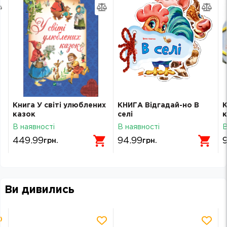
Книга У світі улюблених
КНИГА Відгадай-но В
К
казок
селі
к
В наявності
В наявності
В
449.99
94.99
грн.
грн.
Ви дивились