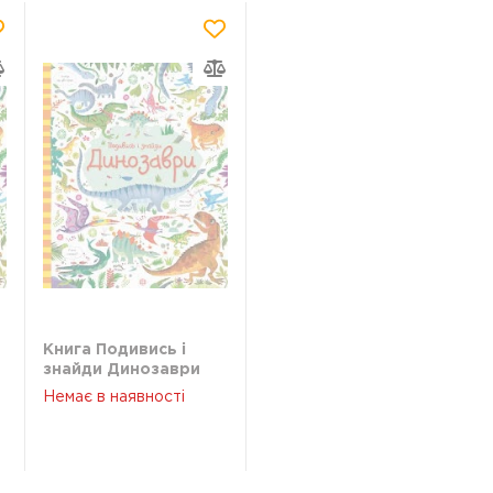
Книга Подивись і
знайди Динозаври
ЖОРЖ Z104059У
Немає в наявності