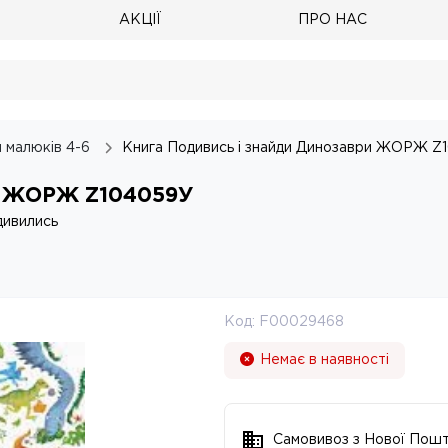
АКЦІЇ
ПРО НАС
я малюків 4-6
Книга Подивись і знайди Динозаври ЖОРЖ Z
ри ЖОРЖ Z104059У
дивились
Код:
F00029468
Немає в наявності
Самовивоз з Нової Пош