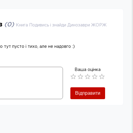
ів
(
0
)
Книга Подивись і знайди Динозаври ЖОРЖ
 тут пусто і тихо, але не надовго :)
Ваша оцінка
Empty
0.5 Stars
1 Star
1.5 Stars
2 Stars
2.5 Stars
3 Stars
3.5 Stars
4 Stars
4.5 Stars
5 Stars
Відправити