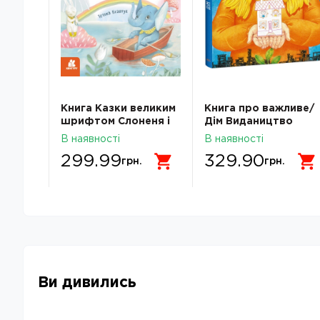
еликим
Книга Казки великим
Книга про важливе/
юха
шрифтом Слоненя і
Дім Видаництво
02У
Хмаринка
Ранок С1696001У
В наявності
В наявності
КН1558004У
299.99
329.90
грн.
грн.
Ви дивились