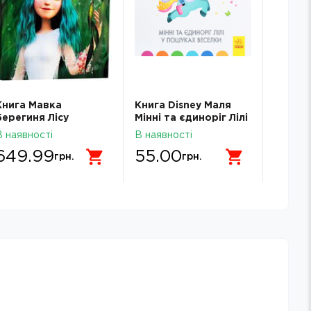
Книга Мавка
Книга Disney Маля
Книга 
Берегиня Лісу
Мінні та єдиноріг Лілі
пані Б
ЛП902256У
у пошуках веселки
В наявності
В наявності
В наявн
649.99
55.00
119.
грн.
грн.