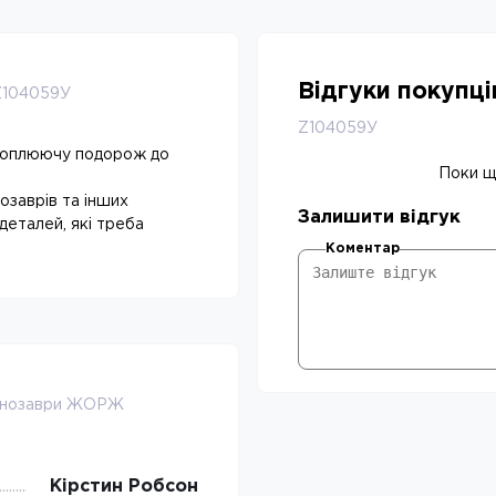
Відгуки покупц
Z104059У
Z104059У
хоплюючу подорож до
Поки що
нозаврів та інших
Залишити відгук
 деталей, які треба
Коментар
Динозаври ЖОРЖ
Кірстин Робсон