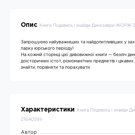
Опис
Книга Подивись і знайди Динозаври ЖОРЖ 
Запрошуємо найуважніших та найдопитливіших у за
парку юрського періоду!
На кожній сторінці цієї дивовижної книги — безліч ди
доісторичних істот, різноманітних предметів і цікавих
знайти, порівняти та порахувати.
Характеристики
Книга Подивись і знайди 
Z104059У
Автор