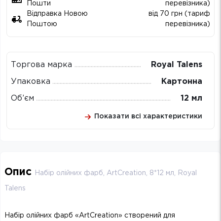
Пошти
перевізника)
Відправка Новою
від 70 грн (тариф
Поштою
перевізника)
Торгова марка
Royal Talens
Упаковка
Картонна
Об’єм
12 мл
Показати всі характеристики
Опис
Набір олійних фарб, ArtCreation, 8*12 мл, Royal
Talens
Набір олійних фарб «ArtCreation» створений для