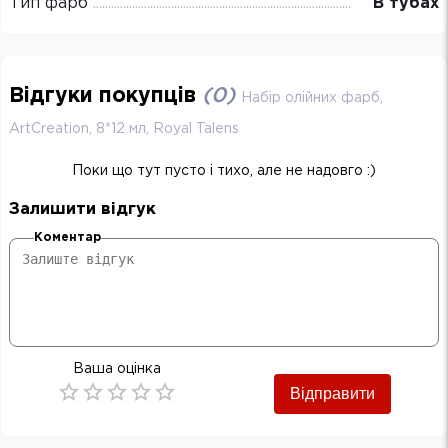
Тип фарб
В тубах
Відгуки покупців
(
0
)
Набір олійних фарб,
ArtCreation, 8*12 мл, Royal Talens
Поки що тут пусто і тихо, але не надовго :)
Залишити відгук
Коментар
Ваша оцінка
Відправити
Empty
0.5 Stars
1 Star
1.5 Stars
2 Stars
2.5 Stars
3 Stars
3.5 Stars
4 Stars
4.5 Stars
5 Stars