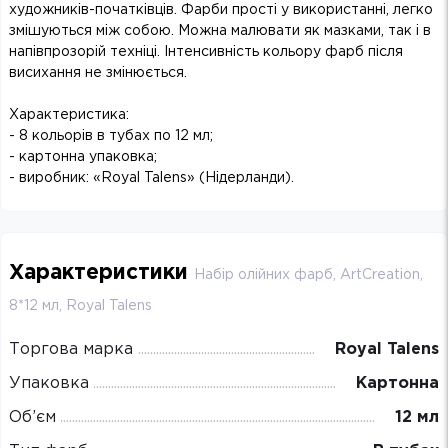
художників-початківців. Фарби прості у використанні, легко
змішуються між собою. Можна малювати як мазками, так і в
напівпрозорій техніці. Інтенсивність кольору фарб після
висихання не змінюється.
Характеристика:
- 8 кольорів в тубах по 12 мл;
- картонна упаковка;
- виробник: «Royal Talens» (Нідерланди).
Характеристики
Набір олійних фарб, ArtCreation,
8*12 мл, Royal Talens
Торгова марка
Royal Talens
Упаковка
Картонна
Об’єм
12 мл