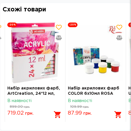
Схожі товари
-20
%
-20
%
Набір акрилових фарб,
Набір акрилових фарб
Н
ArtCreation, 24*12 мл,
COLOR 6x10мл ROSA
U
Royal Talens
START 322111001
S
В наявності
В наявності
В
899.00
109.99
грн.
грн.
719.02
87.99
грн.
грн.