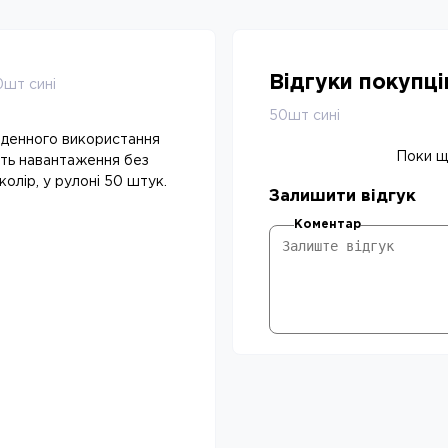
Відгуки покупц
0шт сині
50шт сині
щоденного використання
Поки що
ють навантаження без
 колір, у рулоні 50 штук.
Залишити відгук
Коментар