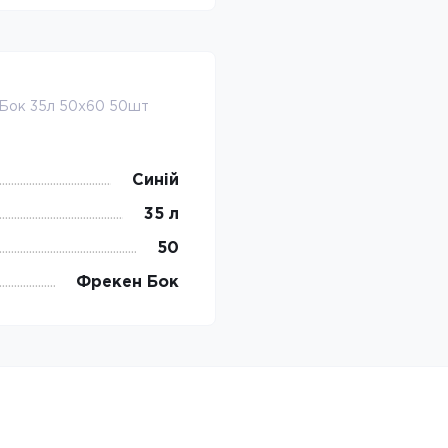
 Бок 35л 50х60 50шт
Синій
35 л
50
Фрекен Бок