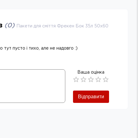
ів
(
0
)
Пакети для сміття Фрекен Бок 35л 50х60
 тут пусто і тихо, але не надовго :)
Ваша оцінка
Empty
0.5 Stars
1 Star
1.5 Stars
2 Stars
2.5 Stars
3 Stars
3.5 Stars
4 Stars
4.5 Stars
5 Stars
Відправити