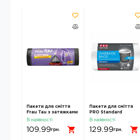
ття PRO
Пакети для сміття
Пакети для сміття
Frau Tau з затяжками
PRO Standard
35 л 30 шт
Standard HD Білі 35л
В наявності
В наявності
100шт 16117650
109.99
129.99
грн.
грн.