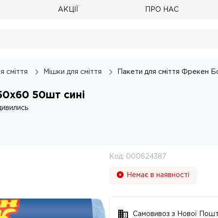
АКЦІЇ
ПРО НАС
я сміття
Мішки для сміття
Пакети для сміття Фрекен Б
50х60 50шт сині
дивились
Код:
000624387
Немає в наявності
Самовивоз з Нової Пош