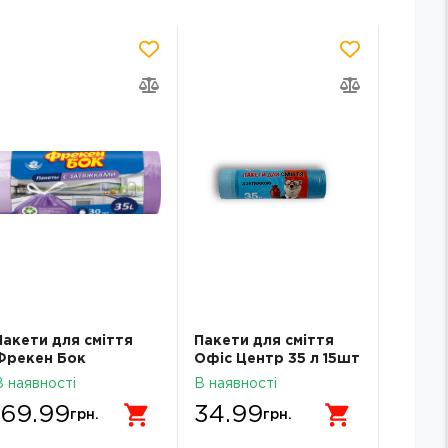
Пакети для сміття
Пакети для сміття
Пакет 
Фрекен Бок
Офіс Центр 35 л 15шт
білий 
35л/30шт із
з затяжкою ОС112237
161125
В наявності
В наявності
В наявн
затяжками фіолетові
169.99
34.99
39.
грн.
грн.