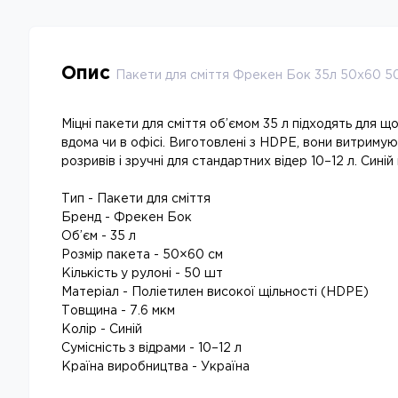
Опис
Пакети для сміття Фрекен Бок 35л 50х60 5
Міцні пакети для сміття об’ємом 35 л підходять для 
вдома чи в офісі. Виготовлені з HDPE, вони витриму
розривів і зручні для стандартних відер 10–12 л. Синій
Тип - Пакети для сміття
Бренд - Фрекен Бок
Об’єм - 35 л
Розмір пакета - 50×60 см
Кількість у рулоні - 50 шт
Матеріал - Поліетилен високої щільності (HDPE)
Товщина - 7.6 мкм
Колір - Синій
Сумісність з відрами - 10–12 л
Країна виробництва - Україна